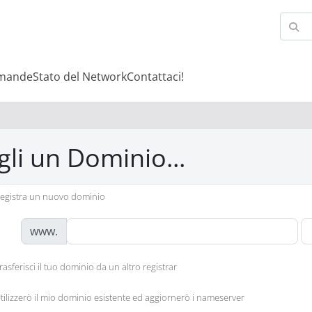
omande
Stato del Network
Contattaci!
gli un Dominio...
egistra un nuovo dominio
www.
rasferisci il tuo dominio da un altro registrar
tilizzerò il mio dominio esistente ed aggiornerò i nameserver