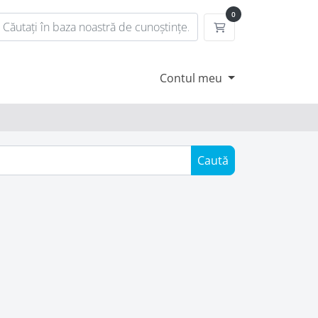
0
Coș de cumpărătur
Contul meu
Caută