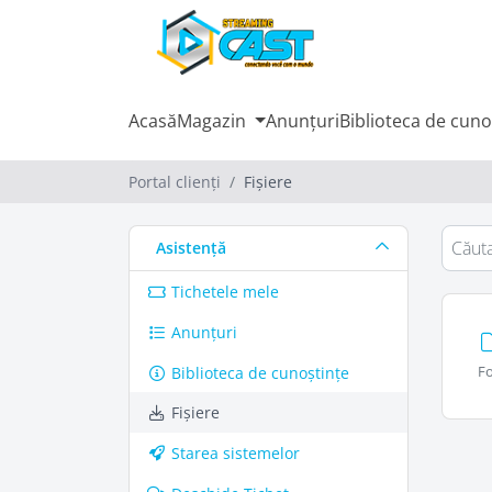
Acasă
Magazin
Anunțuri
Biblioteca de cuno
Portal clienți
Fișiere
Asistență
Tichetele mele
Anunțuri
Fo
Biblioteca de cunoștințe
Fișiere
Starea sistemelor