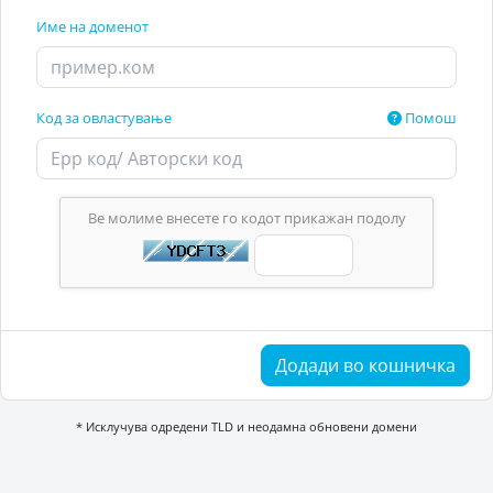
Име на доменот
Код за овластување
Помош
Ве молиме внесете го кодот прикажан подолу
Додади во кошничка
* Исклучува одредени TLD и неодамна обновени домени