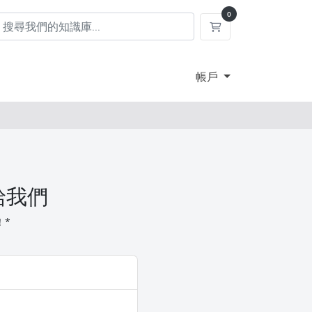
0
購物車
帳戶
給我們
！*