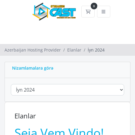
0
Səbət
Azerbaijan Hosting Provider
Elanlar
İyn 2024
Nizamlamalara görə
Elanlar
Seja Vem Vindo!